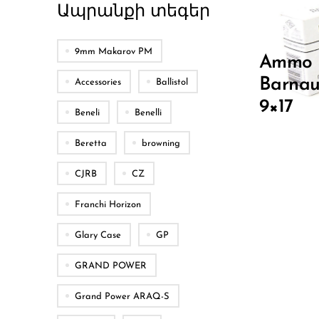
Ապրանքի տեգեր
9mm Makarov PM
Ammo
Barnau
Accessories
Ballistol
9×17
Beneli
Benelli
Beretta
browning
CJRB
CZ
Franchi Horizon
Glary Case
GP
GRAND POWER
Grand Power ARAQ-S