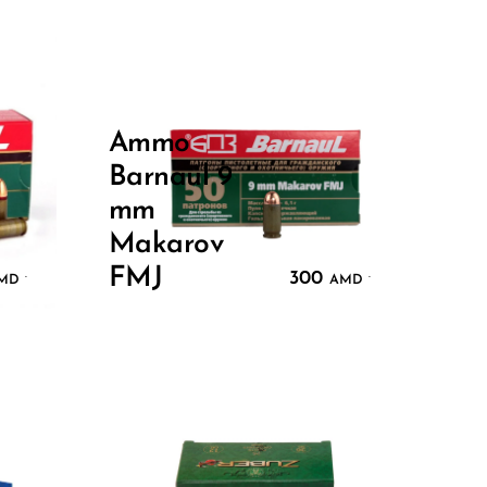
Ammo
Barnaul 9
mm
Makarov
FMJ
300
.
.
MD
AMD