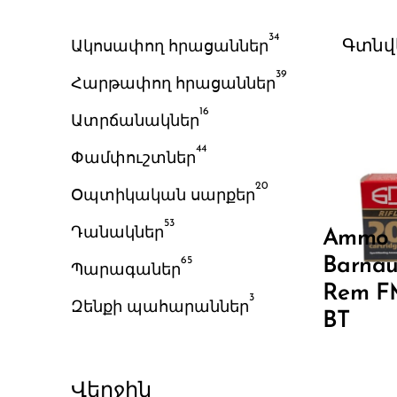
34
Ակոսափող հրացաններ
Գտնվ
39
Հարթափող հրացաններ
16
Ատրճանակներ
44
Փամփուշտներ
20
Օպտիկական սարքեր
53
Դանակներ
Ammo
Barnau
65
Պարագաներ
Rem F
3
Զենքի պահարաններ
BT
Վերջին