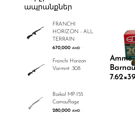
ապրանքներ
FRANCHI
HORIZON - ALL
TERRAIN
670,000
.
AMD
Ammo
Franchi Horizon
Barnau
Varmint .308
7.62×3
Baikal MP-155
Camouflage
280,000
.
AMD