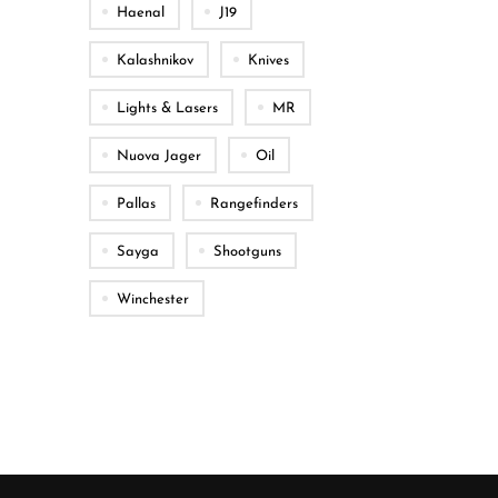
Haenal
J19
Kalashnikov
Knives
Lights & Lasers
MR
Nuova Jager
Oil
Pallas
Rangefinders
Sayga
Shootguns
Winchester