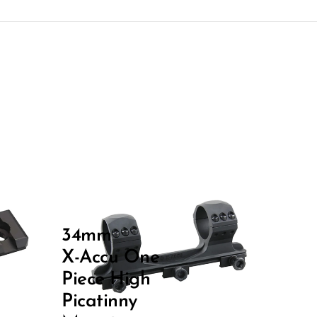
34mm
X-Accu One
Piece High
Picatinny