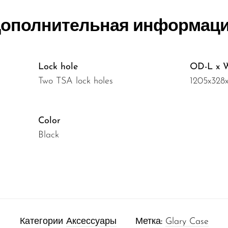
ополнительная информац
Lock hole
OD-L x 
Two TSA lock holes
1205x328
Color
Black
Категории
Аксессуары
Метка:
Glary Case