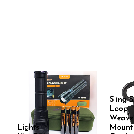
Sling S
Loop
Weave
Lights
Mount