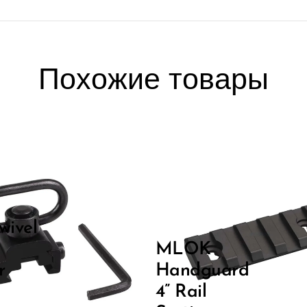
Похожие товары
wivel
MLOK
r
Handguard
4” Rail