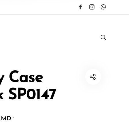
y Case
k SP0147
.
AMD