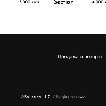
o
Section
3,000
4,000
.
AMD
Продажа и возврат
©
Balistica LLC
. All rights reserved