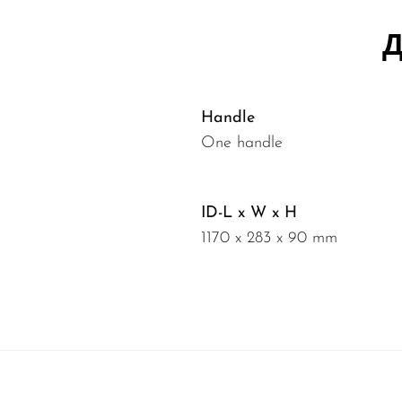
Д
Handle
One handle
ID-L x W x H
1170 x 283 x 90 mm