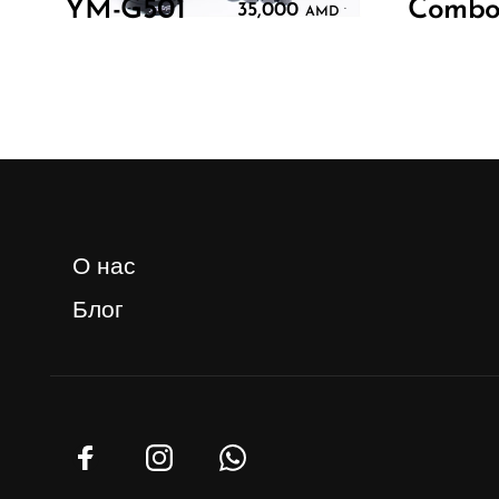
YM-G501
Comb
35,000
.
AMD
О нас
Блог