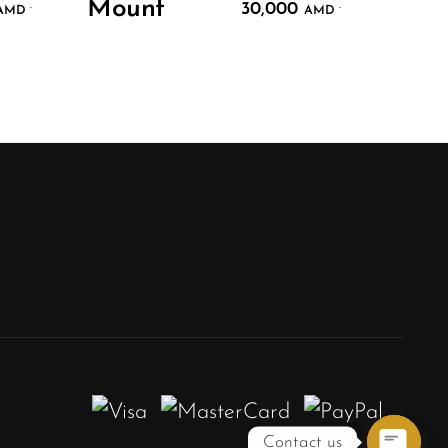
Mount
30,000
.
.
AMD
AMD
Contact us