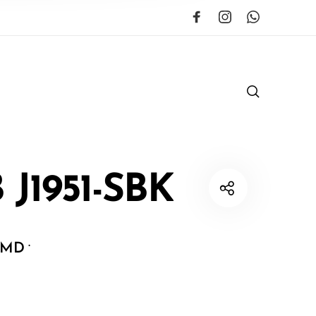
 J1951-SBK
.
AMD