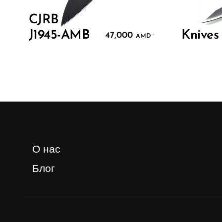
CJRB
J1945-AMB
Knives
47,000
.
AMD
О нас
Блог