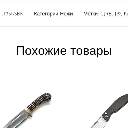
:
J1951-SBK
Категории
Ножи
Метки:
CJRB
,
J19
,
K
Похожие товары